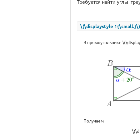
Требуется найти углы треуг
\(\displaystyle 1{\small.}
В прямоугольнике \(\display
Получаем
\(\d