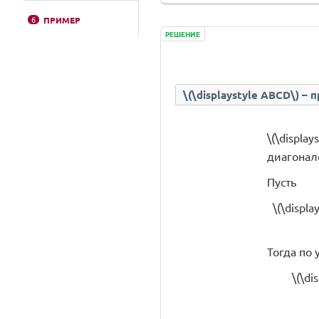
6
ПРИМЕР
РЕШЕНИЕ
\(\displaystyle ABCD\) –
\(\displa
диагонал
Пусть
\(\displa
Тогда по
\(\di