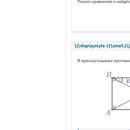
Решим уравнение и найдём \(\
\(\displaystyle 2{\small.
В прямоугольнике противо