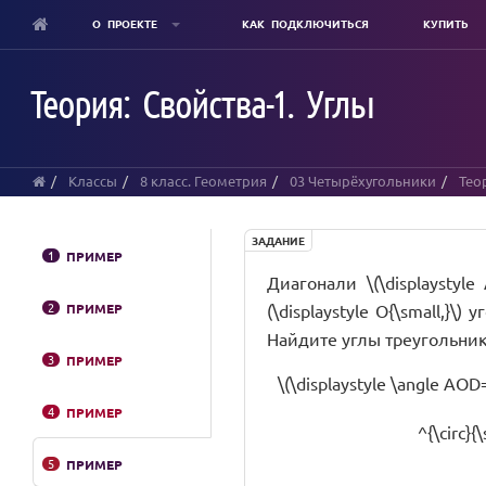
О ПРОЕКТЕ
КАК ПОДКЛЮЧИТЬСЯ
КУПИТЬ
Skip
to
Теория: Свойства-1. Углы
main
content
Классы
8 класс. Геометрия
03 Четырёхугольники
Тео
ЗАДАНИЕ
1
ПРИМЕР
Диагонали \(\displaystyle
2
ПРИМЕР
(\displaystyle O{\small,}\) 
Найдите углы треугольника 
3
ПРИМЕР
\(\displaystyle \angle AOD
4
ПРИМЕР
^{\circ}{
5
ПРИМЕР