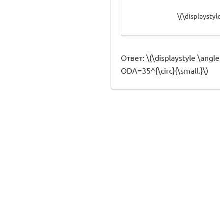
\(\displaysty
Ответ: \(\displaystyle \angle
ODA=35^{\circ}{\small.}\)