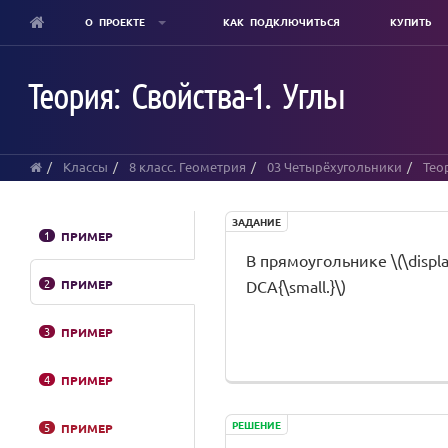
О ПРОЕКТЕ
КАК ПОДКЛЮЧИТЬСЯ
КУПИТЬ
Skip
to
Теория: Свойства-1. Углы
main
content
Классы
8 класс. Геометрия
03 Четырёхугольники
Тео
ЗАДАНИЕ
1
ПРИМЕР
В прямоугольнике \(\display
2
ПРИМЕР
DCA{\small.}\)
3
ПРИМЕР
4
ПРИМЕР
РЕШЕНИЕ
5
ПРИМЕР