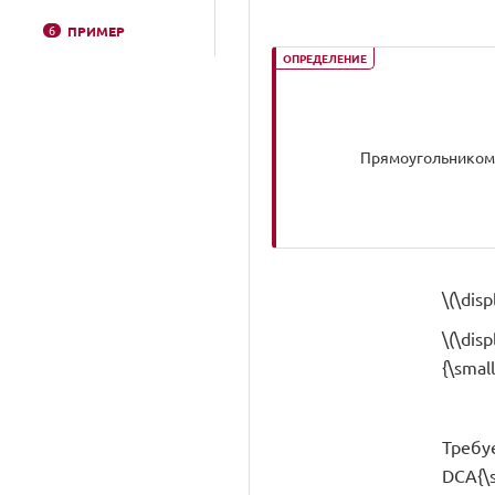
6
ПРИМЕР
ОПРЕДЕЛЕНИЕ
Прямоугольником 
\(\dis
\(\dis
{\small
Требуе
DCA{\s