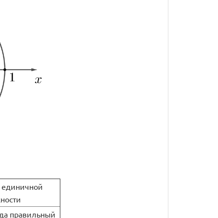
а единичной
ности
да правильный