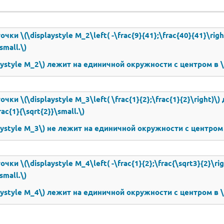
чки \(\displaystyle M_2\left( -\frac{9}{41};\frac{40}{41}\right)
small.\)
aystyle M_2\) лежит на единичной окружности с центром в \(\d
чки \(\displaystyle M_3\left( \frac{1}{2};\frac{1}{2}\right)\) д
rac{1}{\sqrt{2}}\small.\)
aystyle M_3\) не лежит на единичной окружности с центром в \
чки \(\displaystyle M_4\left( -\frac{1}{2};\frac{\sqrt3}{2}\righ
small.\)
aystyle M_4\) лежит на единичной окружности с центром в \(\d