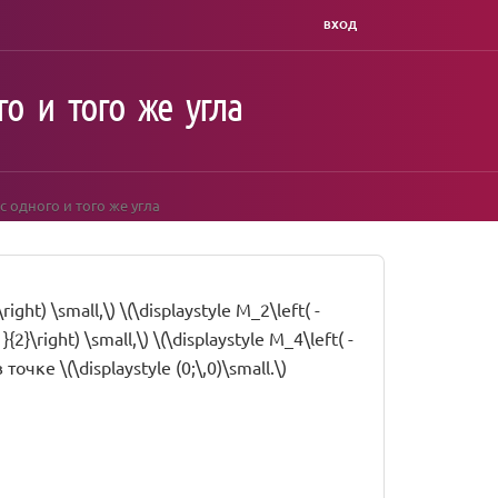
ВХОД
о и того же угла
 одного и того же угла
ght) \small,\) \(\displaystyle M_2\left( -
}{2}\right) \small,\) \(\displaystyle M_4\left( -
очке \(\displaystyle (0;\,0)\small.\)