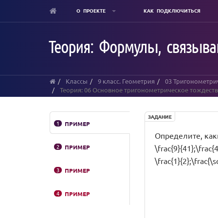
О ПРОЕКТЕ
КАК ПОДКЛЮЧИТЬСЯ
Skip
to
Теория: Формулы, связываю
main
content
Классы
9 класс. Геометрия
03 Тригонометрич
Теория: 06 Основное тригонометрическое тождество 
ЗАДАНИЕ
1
ПРИМЕР
Определите, какие 
2
ПРИМЕР
\frac{9}{41};\frac{4
\frac{1}{2};\frac{
3
ПРИМЕР
4
ПРИМЕР