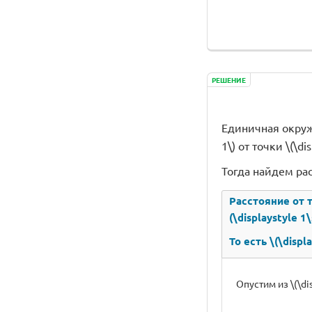
РЕШЕНИЕ
Единичная окружно
1\) от точки \(\dis
Тогда найдем расс
Расстояние от то
(\displaystyle 1\
То есть \(\displ
Опустим из \(\dis