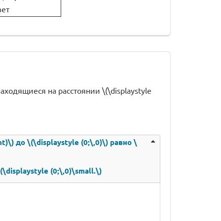
вет
 находящиеся на расстоянии \(\displaystyle
)\) до \(\displaystyle (0;\,0)\) равно \
isplaystyle (0;\,0)\small.\)