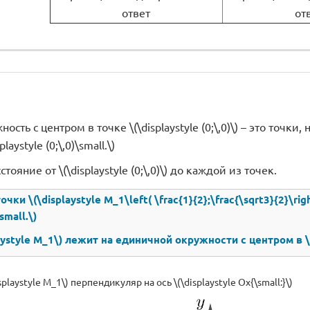
ответ
от
сть с центром в точке \(\displaystyle (0;\,0)\) – это точки,
playstyle (0;\,0)\small.\)
тояние от \(\displaystyle (0;\,0)\) до каждой из точек.
чки \(\displaystyle M_1\left( \frac{1}{2};\frac{\sqrt3}{2}\right
small.\)
aystyle M_1\) лежит на единичной окружности с центром в \(\d
playstyle M_1\) перпендикуляр на ось \(\displaystyle Ox{\small:}\)