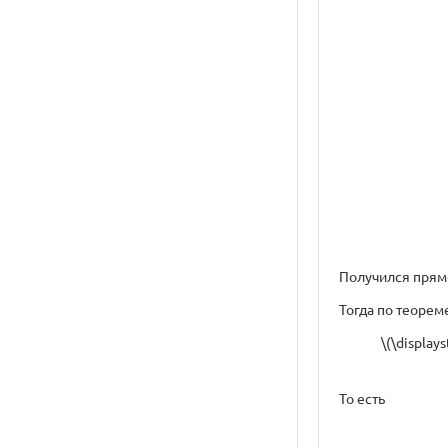
Получился прямоуг
Тогда по теорем
\(\display
То есть