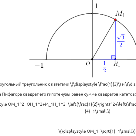
ольный треугольник с катетами \(\displaystyle \frac{1}{2}\) и \(\displ
е Пифагора квадрат его гипотенузы равен сумме квадратов катетов:
style OM_1^2=OH_1^2+M_1H_1^2=\left(\frac{1}{2}\right)^2+\left(\frac{\
{4}=1\small.\)
\(\displaystyle OM_1=\sqrt{1}=1\small.\