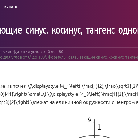
КУПИТЬ
щие синус, косинус, тангенс одног
еские функции углов от 0 до 180
для углов от 0° до 180°. Формулы, связывающие синус, косинус, тангенс
из точек \(\displaystyle M_1\left( \frac{1}{2};\frac{\sqrt3}{2}\ri
0}{41}\right) \small,\) \(\displaystyle M_3\left( \frac{1}{2};\frac{1
\sqrt3}{2}\right) \)лежат на единичной окружности с центром в т