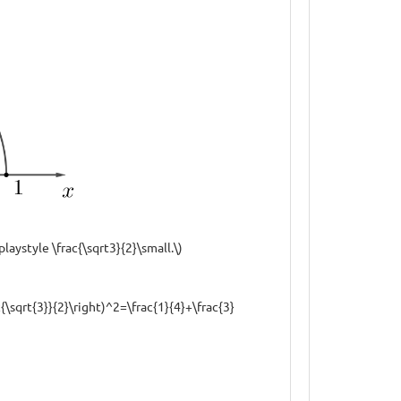
aystyle \frac{\sqrt3}{2}\small.\)
sqrt{3}}{2}\right)^2=\frac{1}{4}+\frac{3}
)