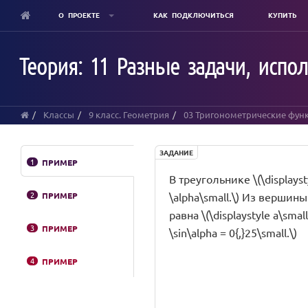
О ПРОЕКТЕ
КАК ПОДКЛЮЧИТЬСЯ
КУПИТЬ
Skip
to
Теория: 11 Разные задачи, испо
main
content
Классы
9 класс. Геометрия
03 Тригонометрические функц
ЗАДАНИЕ
1
ПРИМЕР
В треугольнике \(\displaysty
2
ПРИМЕР
\alpha\small.\) Из вершины 
равна \(\displaystyle a\small
3
ПРИМЕР
\sin\alpha = 0{,}25\small.\)
4
ПРИМЕР