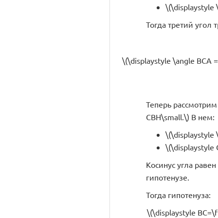
\(\displaystyle
Тогда третий угол 
\(\displaystyle \angle BCA =
Теперь рассмотрим 
CBH\small.\) В нем:
\(\displaystyle
\(\displaystyle
Косинус угла раве
гипотенузе.
Тогда гипотенуза:
\(\displaystyle BC=\