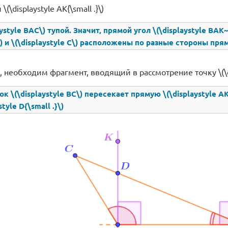
(\displaystyle AK{\small .}\)
aystyle BAC\) тупой. Значит, прямой угол \(\displaystyle BAK
\) и \(\displaystyle C\) расположены по разные стороны прямо
 необходим фрагмент, вводящий в рассмотрение точку \(\dis
зок \(\displaystyle BC\) пересекает прямую \(\displaystyle 
tyle D{\small .}\)