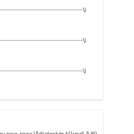
~~~~~~~~~~~~~~~~~~~~~~~~~~~~~~~\)
~~~~~~~~~~~~~~~~~~~~~~~~~~~~~~~\)
~~~~~~~~~~~~~~~~~~~~~~~~~~~~~~~\)
шь точки \(\displaystyle A{ \small ,}\,B\)