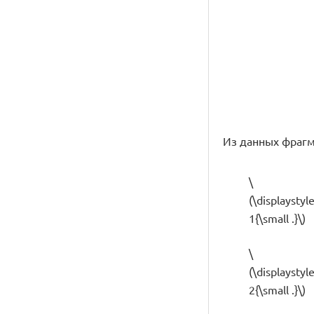
Из данных фрагме
\
(\displaystyl
1{\small .}\)
\
(\displaystyl
2{\small .}\)