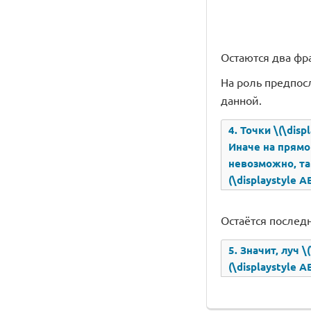
Остаются два фра
На роль предпос
данной.
4. Точки \(\disp
Иначе на прямой
невозможно, так
(\displaystyle AB
Остаётся последн
5. Значит, луч \
(\displaystyle 