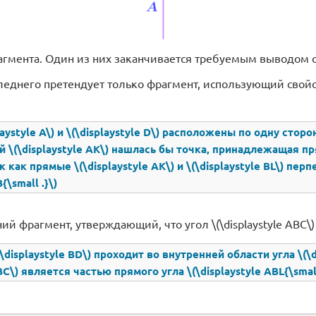
гмента. Один из них заканчивается требуемым выводом о то
леднего претендует только фрагмент, использующий свой
laystyle A\) и \(\displaystyle D\) расположены по одну сторон
 \(\displaystyle AK\) нашлась бы точка, принадлежащая прямо
 как прямые \(\displaystyle AK\) и \(\displaystyle BL\) пе
{\small .}\)
ий фрагмент, утверждающий, что угол \(\displaystyle ABC\
(\displaystyle BD\) проходит во внутренней области угла \(\d
ABC\) является частью прямого угла \(\displaystyle ABL{\smal