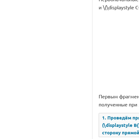
и \(\displaystyle C{
Первым фрагмент
полученные при 
1. Проведём пря
(\displaystyle B
сторону прямой \