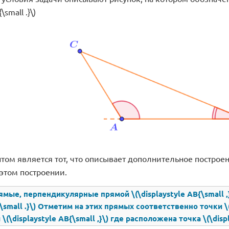
\small .}\)
ом является тот, что описывает дополнительное построен
этом построении.
мые, перпендикулярные прямой \(\displaystyle AB{\small ,}\)
{\small .}\) Отметим на этих прямых соответственно точки \(\d
(\displaystyle AB{\small ,}\) где расположена точка \(\displa