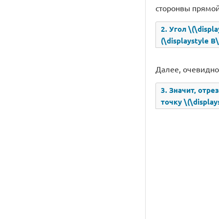
сторонвы прямой \
2. Угол \(\displ
(\displaystyle B
Далее, очевидно,
3. Значит, отре
точку \(\displays