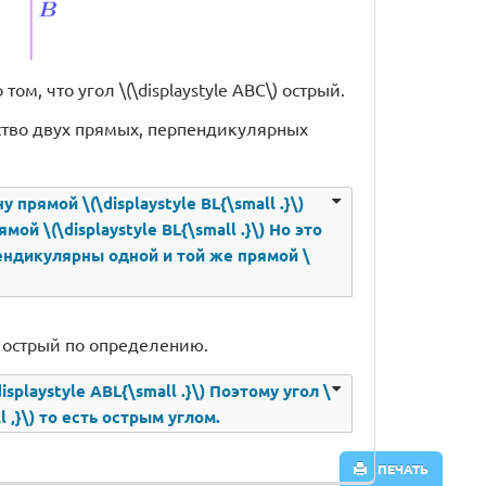
м, что угол \(\displaystyle ABC\) острый.
ство двух прямых, перпендикулярных
у прямой \(\displaystyle BL{\small .}\)
й \(\displaystyle BL{\small .}\) Но это
рпендикулярны одной и той же прямой \
) острый по определению.
isplaystyle ABL{\small .}\) Поэтому угол \
l ,}\) то есть острым углом.
ПЕЧАТЬ