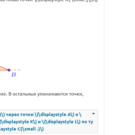
ие. В остальных упоминаются точки,
 через точки \(\displaystyle A\) и \
isplaystyle K\) и \(\displaystyle L\) по ту
ystyle C{\small .}\)