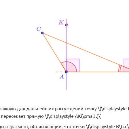
ажную для дальнейших рассуждений точку \(\displaystyle D{ 
) пересекает прямую \(\displaystyle AK{\small .}\)
ит фрагмент, объясняющий, что точки \(\displaystyle B\) и \