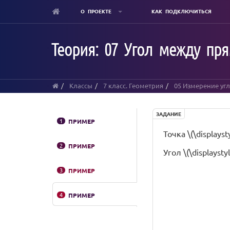
О ПРОЕКТЕ
КАК ПОДКЛЮЧИТЬСЯ
Skip
to
Теория: 07 Угол между п
main
content
Классы
7 класс. Геометрия
05 Измерение уг
ЗАДАНИЕ
1
ПРИМЕР
Точка \(\displays
2
ПРИМЕР
Угол \(\displaysty
3
ПРИМЕР
4
ПРИМЕР