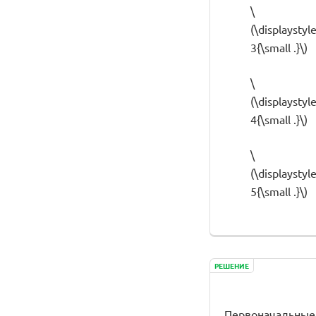
\
(\displaystyl
3{\small .}\)
\
(\displaystyl
4{\small .}\)
\
(\displaystyl
5{\small .}\)
РЕШЕНИЕ
Первоначальные у