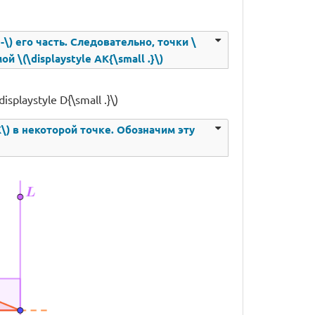
~-\) его часть. Следовательно, точки \
й \(\displaystyle AK{\small .}\)
playstyle D{\small .}\)
AK\) в некоторой точке. Обозначим эту