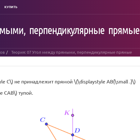
КУПИТЬ
рямыми, перпендикулярные прямые
лов
Теория: 07 Угол между прямыми, перпендикулярные прямые
tyle C\) не принадлежит прямой \(\displaystyle AB{\small .}\)
le CAB\) тупой.