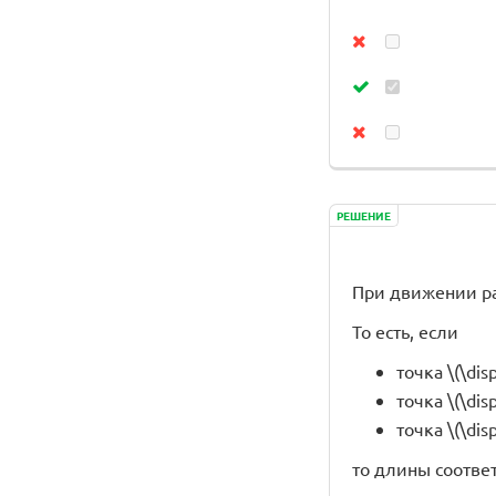
РЕШЕНИЕ
При движении ра
То есть, если
точка \(\dis
точка \(\disp
точка \(\disp
то длины соотве