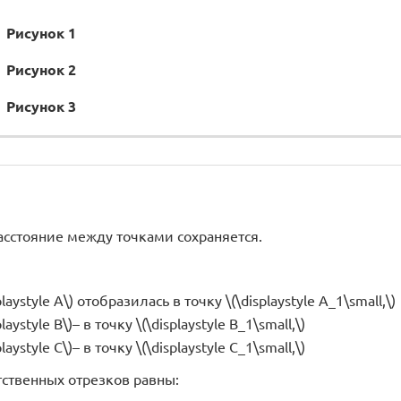
Рисунок 1
Рисунок 2
Рисунок 3
сстояние между точками сохраняется.
playstyle A\) отобразилась в точку \(\displaystyle A_1\small,\)
laystyle B\)– в точку \(\displaystyle B_1\small,\)
laystyle C\)– в точку \(\displaystyle C_1\small,\)
тственных отрезков равны: