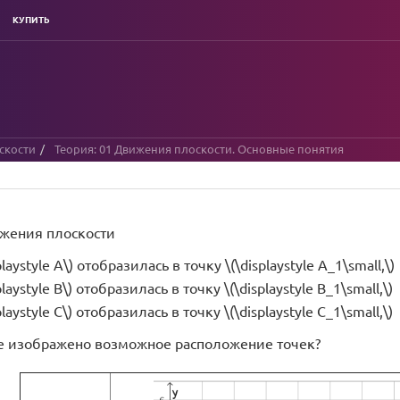
КУПИТЬ
скости
Теория: 01 Движения плоскости. Основные понятия
ижения плоскости
playstyle A\) отобразилась в точку \(\displaystyle A_1\small,\)
playstyle B\) отобразилась в точку \(\displaystyle B_1\small,\)
playstyle C\) отобразилась в точку \(\displaystyle C_1\small,\)
е изображено возможное расположение точек?