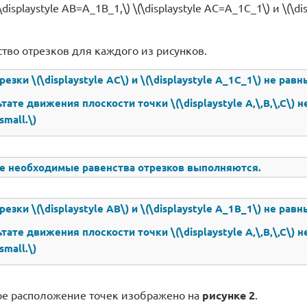
(\displaystyle AB=A_1B_1,\) \(\displaystyle AC=A_1C_1\) и \(\di
тво отрезков для каждого из рисунков.
резки \(\displaystyle AC\) и \(\displaystyle A_1C_1\) не равн
ьтате движения плоскости точки \(\displaystyle A,\,B,\,C\) н
small.\)
е необходимые равенства отрезков выполняются.
резки \(\displaystyle AB\) и \(\displaystyle A_1B_1\) не равн
ьтате движения плоскости точки \(\displaystyle A,\,B,\,C\) н
small.\)
ое расположение точек изображено на
рисунке 2
.