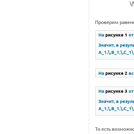
\
Проверим равенс
На
рисунке 1
от
Значит, в резул
A_1,\,B_1,\,C_1\
На
рисунке 2
вс
На
рисунке 3
от
Значит, в резул
A_1,\,B_1,\,C_1\
То есть возможн