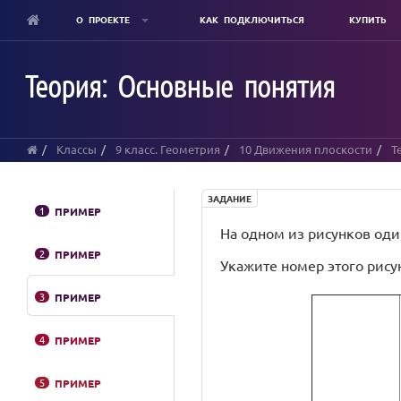
О ПРОЕКТЕ
КАК ПОДКЛЮЧИТЬСЯ
КУПИТЬ
Skip
to
Теория: Основные понятия
main
content
Классы
9 класс. Геометрия
10 Движения плоскости
Т
ЗАДАНИЕ
1
ПРИМЕР
На одном из рисунков од
2
ПРИМЕР
Укажите номер этого рису
3
ПРИМЕР
4
ПРИМЕР
5
ПРИМЕР