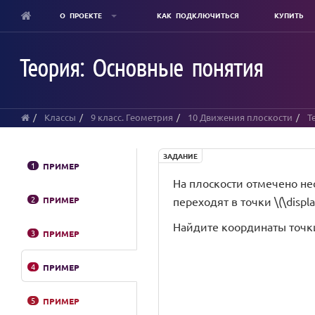
О ПРОЕКТЕ
КАК ПОДКЛЮЧИТЬСЯ
КУПИТЬ
Skip
to
Теория: Основные понятия
main
content
Классы
9 класс. Геометрия
10 Движения плоскости
Т
ЗАДАНИЕ
1
ПРИМЕР
На плоскости отмечено нес
2
ПРИМЕР
переходят в точки \(\display
Найдите координаты точки,
3
ПРИМЕР
4
ПРИМЕР
5
ПРИМЕР