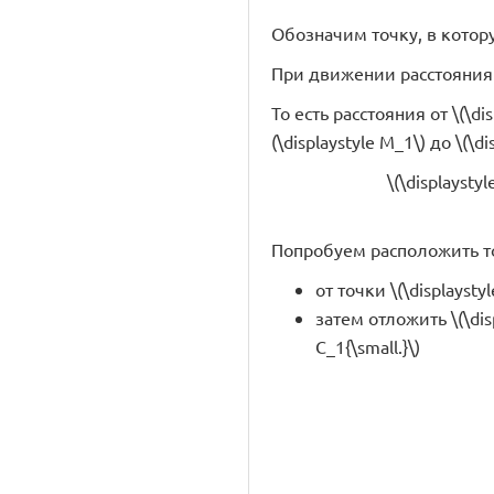
Обозначим точку, в которую 
При движении расстояния
То есть расстояния от \(\dis
(\displaystyle M_1\) до \(\di
\(\displaysty
Попробуем расположить точк
от точки \(\displaysty
затем отложить \(\dis
C_1{\small.}\)