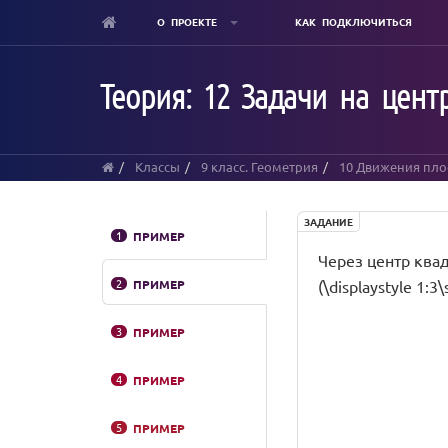
О ПРОЕКТЕ
КАК ПОДКЛЮЧИТЬСЯ
Skip
to
Теория: 12 Задачи на цен
main
content
Классы
9 класс. Геометрия
10 Движения пло
ЗАДАНИЕ
1
ПРИМЕР
Через центр квад
2
ПРИМЕР
(\displaystyle 1:
3
ПРИМЕР
4
ПРИМЕР
5
ПРИМЕР