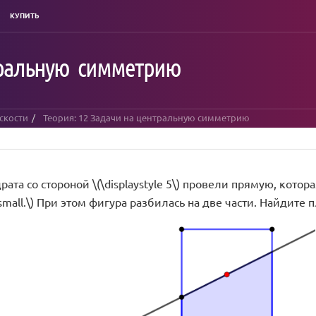
КУПИТЬ
тральную симметрию
скости
Теория: 12 Задачи на центральную симметрию
рата со стороной \(\displaystyle 5\) провели прямую, котор
3\small.\) При этом фигура разбилась на две части. Найдите