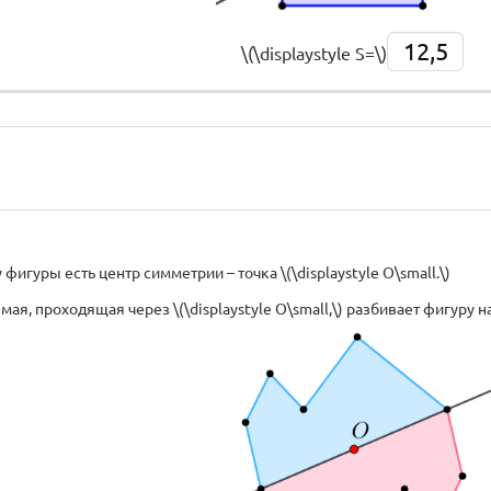
12,5
\(\displaystyle S=\)
фигуры есть центр симметрии – точка \(\displaystyle O\small.\)
мая, проходящая через \(\displaystyle O\small,\) разбивает фигуру н