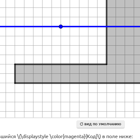
ВИД ПО УМОЛЧАНИЮ
ийся \(\displaystyle \color{magenta}{Код}\) в поле ниже: