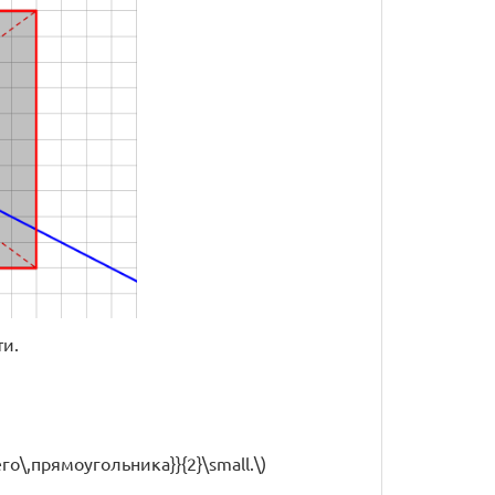
ти.
его\,прямоугольника}}{2}\small.\)