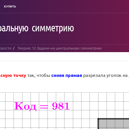
КУПИТЬ
тральную симметрию
скости
Теория: 12 Задачи на центральную симметрию
асную точку
так, чтобы
синяя
прямая
разрезала уголок на