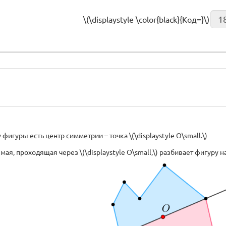
\(\displaystyle \color{black}{Код=}\)
фигуры есть центр симметрии – точка \(\displaystyle O\small.\)
мая, проходящая через \(\displaystyle O\small,\) разбивает фигуру н