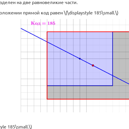
азделен на две равновеликие части.
ложении прямой код равен \(\displaystyle 185\small.\)
tyle 185\small.\)