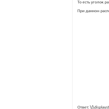
То есть уголок р
При данном распо
Ответ: \(\displays