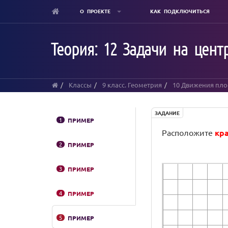
О ПРОЕКТЕ
КАК ПОДКЛЮЧИТЬСЯ
Skip
to
Теория: 12 Задачи на цен
main
content
Классы
9 класс. Геометрия
10 Движения пло
ЗАДАНИЕ
1
ПРИМЕР
Расположите
кр
2
ПРИМЕР
3
ПРИМЕР
4
ПРИМЕР
5
ПРИМЕР