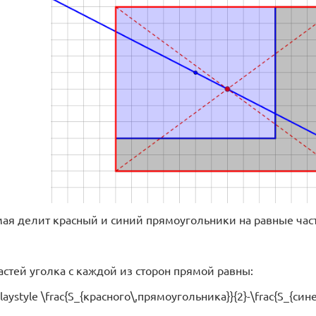
ая делит красный и синий прямоугольники на равные час
астей уголка с каждой из сторон прямой равны:
playstyle \frac{S_{красного\,прямоугольника}}{2}-\frac{S_{син