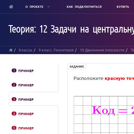
О ПРОЕКТЕ
КАК ПОДКЛЮЧИТЬСЯ
КУПИТЬ
Skip
to
Теория: 12 Задачи на централь
main
content
Классы
9 класс. Геометрия
10 Движения плоскости
Т
ЗАДАНИЕ
1
ПРИМЕР
Расположите
красную то
2
ПРИМЕР
Segment
Segment
Segment
Segment
Line
Quadrilateral
Код
3
ПРИМЕР
a
b
c
d
k
q1
equals
251
4
ПРИМЕР
5
ПРИМЕР