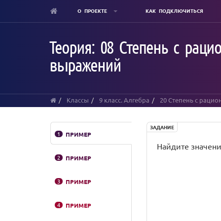
О ПРОЕКТЕ
КАК ПОДКЛЮЧИТЬСЯ
Skip
to
Теория: 08 Степень с рац
main
content
выражений
Классы
9 класс. Алгебра
20 Степень с раци
ЗАДАНИЕ
1
ПРИМЕР
Найдите значен
2
ПРИМЕР
3
ПРИМЕР
4
ПРИМЕР