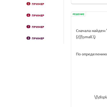
5
ПРИМЕР
РЕШЕНИЕ
6
ПРИМЕР
7
ПРИМЕР
Сначала найдем \(\d
{2}}\small.\)
8
ПРИМЕР
По определению 
\(\displ