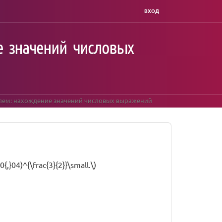
ВХОД
е значений числовых
елем: нахождение значений числовых выражений
0{,}04)^{\frac{3}{2}}\small.\)