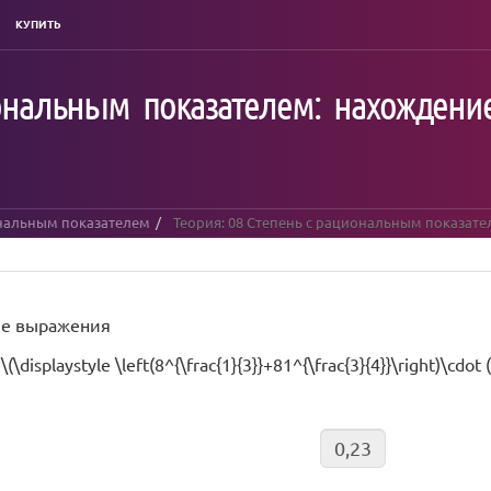
КУПИТЬ
иональным показателем: нахождени
ональным показателем
Теория: 08 Степень с рациональным показат
ие выражения
\(\displaystyle \left(8^{\frac{1}{3}}+81^{\frac{3}{4}}\right)\cdot (