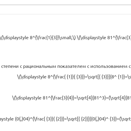
isplaystyle 8^{\frac{1}{3}}\small,\) \(\displaystyle 81^{\frac{3}{
степени с рациональным показателем с использованием 
\(\displaystyle 8^{\frac{ {1}}{ {3}}}=\sqrt[{ {3}}]{8^ {1}}=
\(\displaystyle 81^{\frac{3}{4}}=\sqrt[4]{81^3}=(\sqrt[4]{
aystyle (0{,}04)^{\frac{ {3}}{ {2}}}=\sqrt[{ {2}}]{(0{,}04)^ {3}}=(\s