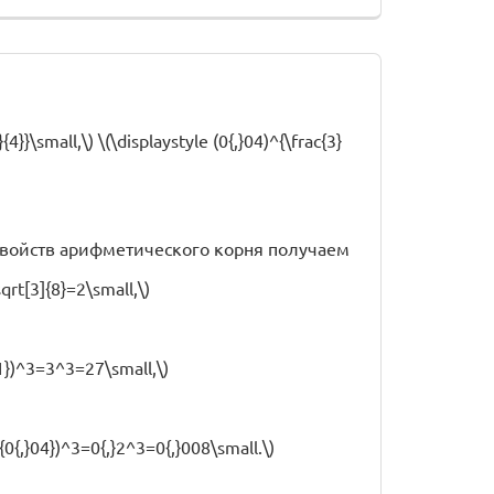
4}}\small,\) \(\displaystyle (0{,}04)^{\frac{3}
свойств арифметического корня получаем
\sqrt[3]{8}=2\small,\)
81})^3=3^3=27\small,\)
qrt{0{,}04})^3=0{,}2^3=0{,}008\small.\)