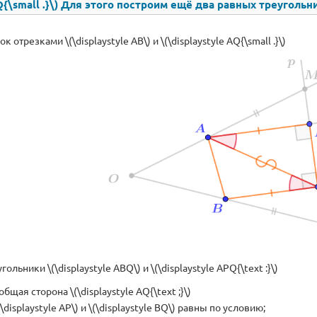
PQ{\small .}\) Для этого построим ещё два равных треугольн
 отрезками \(\displaystyle AB\) и \(\displaystyle AQ{\small .}\)
ольники \(\displaystyle ABQ\) и \(\displaystyle APQ{\text :}\)
 общая сторона \(\displaystyle AQ{\text ;}\)
\displaystyle AP\) и \(\displaystyle BQ\) равны по условию;