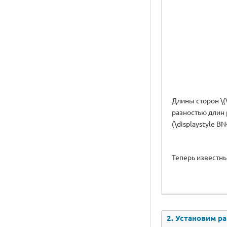
Длины сторон \(\
разностью длин р
(\displaystyle BN{
Теперь известны 
2. Установим ра