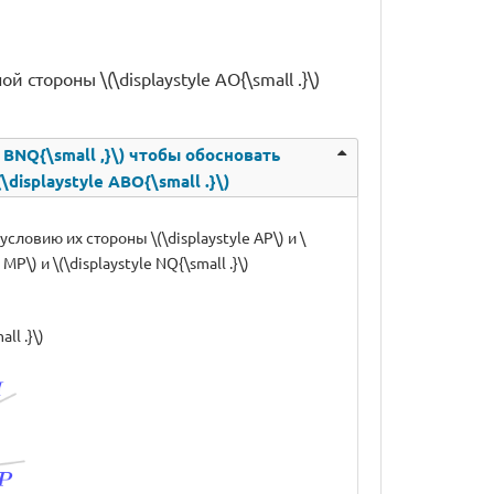
 стороны \(\displaystyle AO{\small .}\)
e BNQ{\small ,}\) чтобы обосновать
\displaystyle ABO{\small .}\)
условию их стороны \(\displaystyle AP\) и \
\) и \(\displaystyle NQ{\small .}\)
ll .}\)