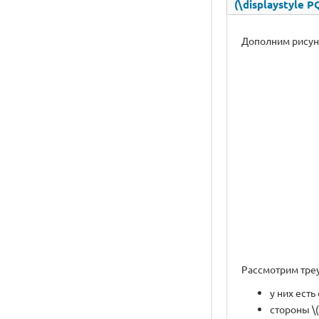
(\displaystyle 
Дополним рисунок
Рассмотрим треуг
у них есть
стороны \(