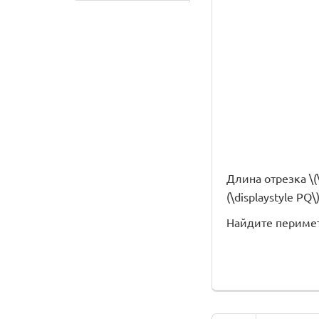
Длина отрезка \(\d
(\displaystyle PQ\)
Найдите периметр 