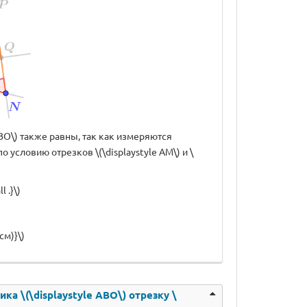
e ABO\) также равны, так как измеряются
по условию отрезков \(\displaystyle AM\) и \
 .}\)
см)}\)
ка \(\displaystyle ABO\) отрезку \