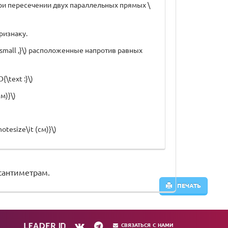
е при пересечении двух параллельных прямых \
признаку.
{\small ,}\) расположенные напротив равных
\text :}\)
м)}\)
tesize\it (см)}\)
) сантиметрам.
ПЕЧАТЬ
СВЯЗАТЬСЯ С НАМИ