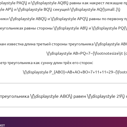
splaystyle PAQ\) и \(\displaystyle AQB\) равны как накрест лежащи
yle AP\) и \(\displaystyle BQ\) секущей \(\displaystyle AQ{\small .}\)
ники \(\displaystyle ABQ\) и \(\displaystyle APQ\) равны по первому 
еугольниках равны стороны \(\displaystyle AB\) и \(\displaystyle PQ
ам известна длина третьей стороны треугольника \(\displaystyle ABO{
\(\displaystyle AB=PQ=7~{\footnotesize\it (с
тр треугольника как сумму длин трёх его сторон:
\(\displaystyle P_{ABO}=AB+AO+BO=7+11+11=29~{\footno
реугольника \(\displaystyle ABO\) равен \(\displaystyle 29\
KET