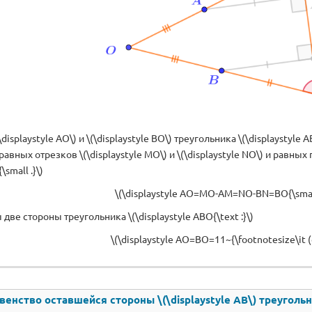
displaystyle AO\) и \(\displaystyle BO\) треугольника \(\displaystyl
авных отрезков \(\displaystyle MO\) и \(\displaystyle NO\) и равных 
\small .}\)
\(\displaystyle AO=MO-AM=NO-BN=BO{\small
две стороны треугольника \(\displaystyle ABO{\text :}\)
\(\displaystyle AO=BO=11~{\footnotesize\it (
венство оставшейся стороны \(\displaystyle AB\) треугольни