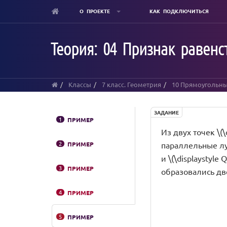
О ПРОЕКТЕ
КАК ПОДКЛЮЧИТЬСЯ
Skip
to
Теория: 04 Признак равенс
main
content
Классы
7 класс. Геометрия
10 Прямоугольны
ЗАДАНИЕ
1
ПРИМЕР
Из двух точек \(\
2
ПРИМЕР
параллельные луч
и \(\displaystyle 
3
ПРИМЕР
образовались дв
4
ПРИМЕР
5
ПРИМЕР