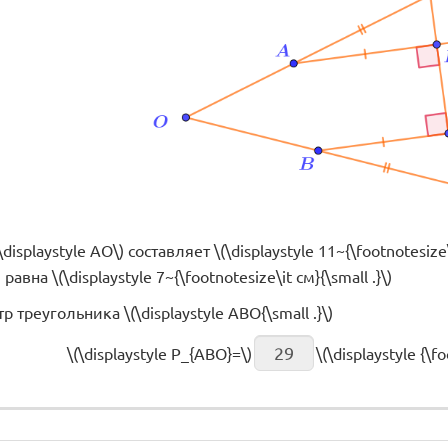
isplaystyle AO\) составляет \(\displaystyle 11~{\footnotesize\
 равна \(\displaystyle 7~{\footnotesize\it см}{\small .}\)
треугольника \(\displaystyle ABO{\small .}\)
\(\displaystyle P_{ABO}=\)
\(\displaystyle {\f