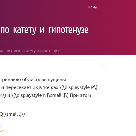
ВХОД
по катету и гипотенузе
льников по катету и гипотенузе
о внутреннюю область выпущены
пересекает их в точках \(\displaystyle P\)
M\) и \(\displaystyle N{\small .}\) При этом
{\small .}\)