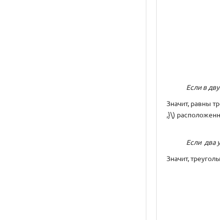
Если в дв
Значит, равны тре
,}\) расположен
Если два 
Значит, треуголь