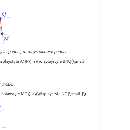
нузы равны, то треугольники равны.
isplaystyle AMP\) и \(\displaystyle BNQ{\small
 углам.
laystyle MO\) и \(\displaystyle NO{\small .}\)