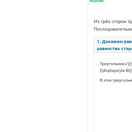
РЕШЕНИЕ
Из трёх сторон тр
Последовательно
1. Докажем раве
равенство сторон
Треугольники \(\
(\displaystyle B
В этих треуголь