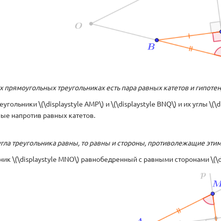
ух прямоугольных треугольниках есть пара равных катетов и гипоте
угольники \(\displaystyle AMP\) и \(\displaystyle BNQ\) и их углы \(\d
ные напротив равных катетов.
угла треугольника равны, то равны и стороны, противолежащие этим
ник \(\displaystyle MNO\) равнобедренный с равными сторонами \(\disp