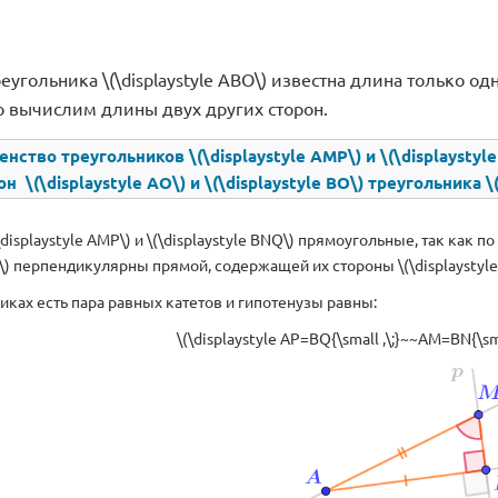
еугольника \(\displaystyle ABO\) известна длина только одной
 вычислим длины двух других сторон.
нство треугольников \(\displaystyle AMP\) и \(\displaystyl
 \(\displaystyle AO\) и \(\displaystyle BO\) треугольника \(
displaystyle AMP\) и \(\displaystyle BNQ\) прямоугольные, так как по 
Q\) перпендикулярны прямой, содержащей их стороны \(\displaystyle MP
никах есть пара равных катетов и гипотенузы равны:
\(\displaystyle AP=BQ{\small ,\;}~~AM=BN{\sma