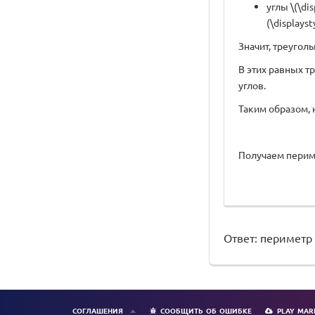
углы \(\di
(\displayst
Значит, треуголь
В этих равных тр
углов.
Таким образом, н
Получаем периме
Ответ: периметр т
СОГЛАШЕНИЯ
СООБЩИТЬ ОБ ОШИБКЕ
PLAY MAR