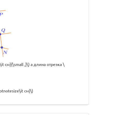
it см}{\small ,}\) а длина отрезка \
ootnotesize\it см}\)