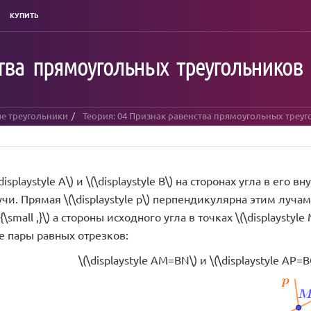
КУПИТЬ
тва прямоугольных треугольников 
е треугольники
Теория: 04 Признак равенства прямоугольных треуго
displaystyle A\) и \(\displaystyle B\) на сторонах угла в ег
и. Прямая \(\displaystyle p\) перпендикулярна этим лучам и 
Q{\small ,}\) а стороны исходного угла в точках \(\displaystyle 
е пары равных отрезков:
\(\displaystyle AM=BN\) и \(\displaystyle AP=BQ