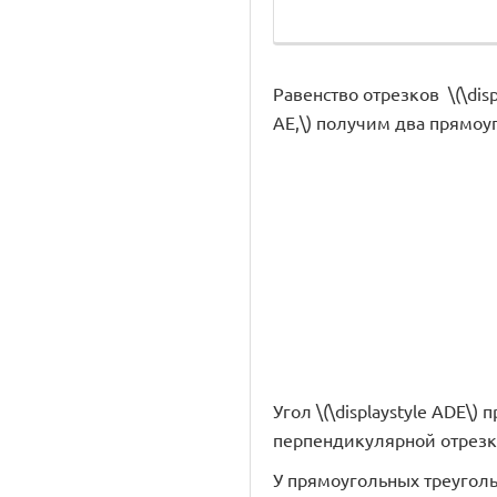
Равенство отрезков \(\displ
AE,\) получим два прямоу
Угол \(\displaystyle ADE\)
перпендикулярной отрезку \(
У прямоугольных треугольник