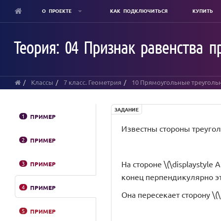
О ПРОЕКТЕ
КАК ПОДКЛЮЧИТЬСЯ
КУПИТЬ
Skip
to
Теория: 04 Признак равенства п
main
content
Классы
7 класс. Геометрия
10 Прямоугольные треуголь
ЗАДАНИЕ
1
ПРИМЕР
Известны стороны треугольн
2
ПРИМЕР
На стороне \(\displaystyle A
3
ПРИМЕР
конец перпендикулярно эт
4
ПРИМЕР
Она пересекает сторону \(\di
5
ПРИМЕР