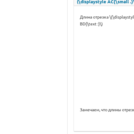
(\displaystyle AC{\small .}
Длина отрезка \(\displaysty
BD{\text :}\)
Замечаем, что длины отрезков