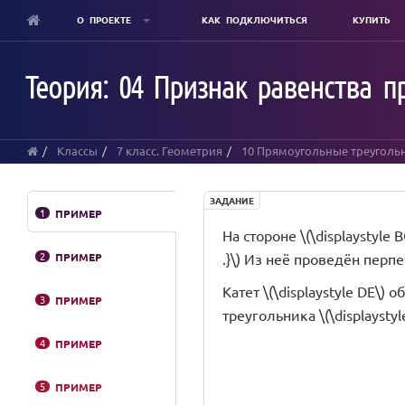
О ПРОЕКТЕ
КАК ПОДКЛЮЧИТЬСЯ
КУПИТЬ
Skip
to
Теория: 04 Признак равенства п
main
content
Классы
7 класс. Геометрия
10 Прямоугольные треуголь
ЗАДАНИЕ
1
ПРИМЕР
На стороне \(\displaystyle 
2
ПРИМЕР
.}\) Из неё проведён перпен
Катет \(\displaystyle DE\) 
3
ПРИМЕР
треугольника \(\displaystyl
4
ПРИМЕР
5
ПРИМЕР