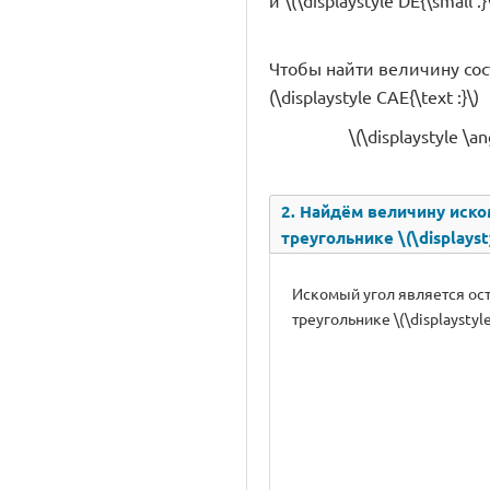
и \(\displaystyle DE{\small .}
Чтобы найти величину соста
(\displaystyle CAE{\text :}\)
\(\displaystyle \
2. Найдём величину иско
треугольнике \(\displayst
Искомый угол является остр
треугольнике \(\displaystyle