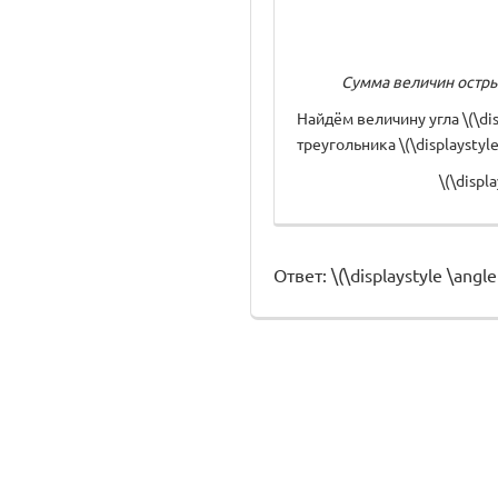
Сумма величин острых 
Найдём величину угла \(\dis
треугольника \(\displaystyl
\(\displ
Ответ: \(\displaystyle \ang