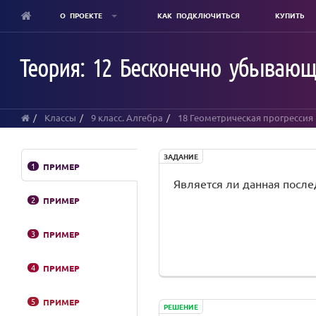
О ПРОЕКТЕ
КАК ПОДКЛЮЧИТЬСЯ
КУПИТЬ
Skip
to
Теория: 12 Бесконечно убывающ
main
content
Классы
9 класс. Алгебра
18 Геометрическая прогрессия
ЗАДАНИЕ
1
ПРИМЕР
Является ли данная посл
2
ПРИМЕР
3
ПРИМЕР
4
ПРИМЕР
5
ПРИМЕР
РЕШЕНИЕ