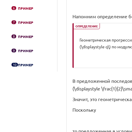
6
ПРИМЕР
Напомним определение б
7
ПРИМЕР
ОПРЕДЕЛЕНИЕ
8
ПРИМЕР
Геометрическая прогрессия \
(\displaystyle q\) по модулю
9
ПРИМЕР
10
ПРИМЕР
В предложенной последов
(\displaystyle \frac{1}{2}\smal
Значит, это геометрическая 
Поскольку
то предложенная в услови