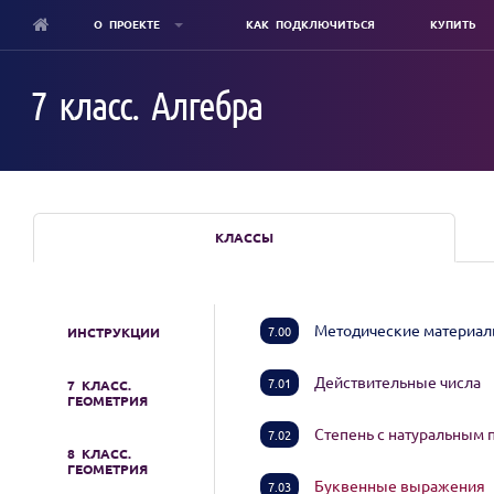
О ПРОЕКТЕ
КАК ПОДКЛЮЧИТЬСЯ
КУПИТЬ
Skip
to
7 класс. Алгебра
main
content
КЛАССЫ
Методические материа
7.00
ИНСТРУКЦИИ
Действительные числа
7.01
7 КЛАСС.
ГЕОМЕТРИЯ
Степень с натуральным
7.02
8 КЛАСС.
ГЕОМЕТРИЯ
Буквенные выражения
7.03